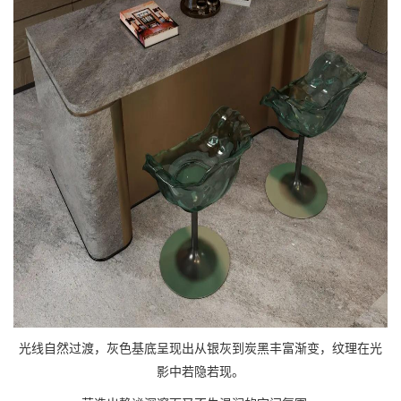
光线自然过渡，灰色基底呈现出从银灰到炭黑丰富渐变，纹理在光
影中若隐若现。