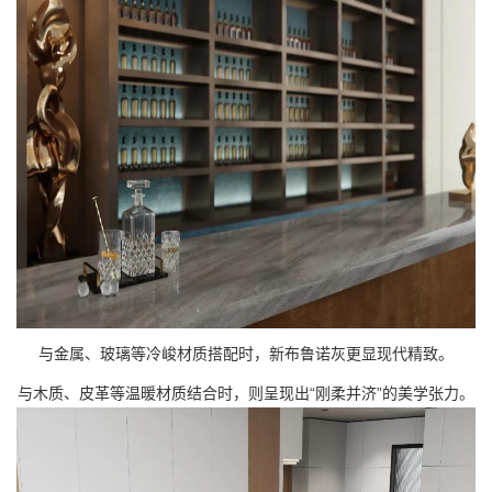
与金属、玻璃等冷峻材质搭配时，新布鲁诺灰更显现代精致。
与木质、皮革等温暖材质结合时，则呈现出“刚柔并济”的美学张力。