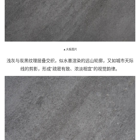
▲大板图片
浅灰与炭黑纹理层叠交织，似水墨渲染的远山轮廓，又如城市天际
线的剪影，形成
“疏密有致、浓淡相宜”的视觉韵律。